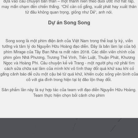
dựa vào câu chuyện bản thân – một thanh niên theo đuổi ước mơ hát rap,
may mắn chạm đến chiến thắng. “Chỉ cần cố gắng, xuất phát hay xuất thân
từ đâu không quan trọng, giống như Dế”, anh nói.
Dự án Song Song
Song song là một phim điện ảnh của Việt Nam trong thể loại ly kỳ, viễn
tưởng và tâm lý do Nguyễn Hữu Hoàng đạo diễn. Đây là bản làm lại của bộ
phim Mirage của Tây Ban Nha ra mắt năm 2018. Các diễn viên chính của
phim gồm Nhã Phương, Trương Thế Vinh, Tiến Luật, Thuận Phát, Khương
Ngọc và Hoàng Phi. Câu chuyện kể về Trang - một người phụ nữ phải tìm
cách sửa chữa sai lầm của mình khi vô tình thay đổi quá khứ sau khi cố
gắng cảnh báo để cứu một cậu bé từ quá khứ, khiến cuộc sống yên bình của
cô với gia đình trong hiện tại bị đảo lộn thay đổi.
Sản phẩm lần này là sự hợp tác của team với đạo diễn Nguyễn Hữu Hoàng.
Team thực hiện chọn bối cảnh cho phim