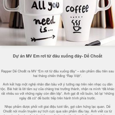
Dự án MV Em rơi từ đâu xuống đây- Dế Choắt
Rapper Dế Choắt ra MV “Em rơi từ đâu xuống đây” – sản phẩm đầu tiên sau
hai tháng chiến thắng “Rap Việt”.
Anh kết hợp một nghệ nhân đàn bầu với ý tưởng rap trên nền nhạc cụ dân
tộc. Bài hát là lời tâm sự của chàng trai trưởng thành, nhận ra mình “đã khác
rất nhiều so với những ngày còn đến lớp”. Anh gạt đi nỗi buồn, bỏ lại “những
ngày đã cũ” để bước tiếp trên hành trình phía trước.
Nhạc phẩm được phối với giai điệu tươi tắn, gợi cảm hứng lạc quan. Dế
Choắt nói muốn truyền sự tích cực qua sản phẩm đầu tay. Anh viết ca từ