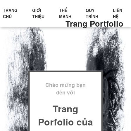
TRANG
GIỚI
THẾ
QUY
LIÊN
CHỦ
THIỆU
MẠNH
TRÌNH
HỆ
Trang Portfolio
Chào mừng bạn
đến với
Trang
Porfolio của